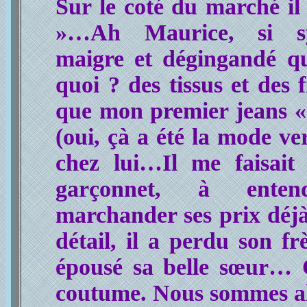
Sur le coté du marché il
»…Ah Maurice, si sy
maigre et dégingandé qu
quoi ? des tissus et des 
que mon premier jeans « 
(oui, çà a été la mode ve
chez lui…Il me faisait
garçonnet, à ent
marchander ses prix déjà 
détail, il a perdu son frè
épousé sa belle sœur… C’
coutume. Nous sommes al