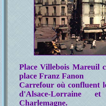
Place Villebois Mareuil c
place Franz Fanon
Carrefour où confluent le
d'Alsace-Lorraine e
Charlemagne.