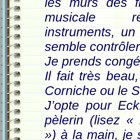
les murs des fr
musicale r
instruments, u
semble contrôle
Je prends congé
Il fait très beau,
Corniche ou le S
J’opte pour Ec
pèlerin (lisez 
») à la main, je 