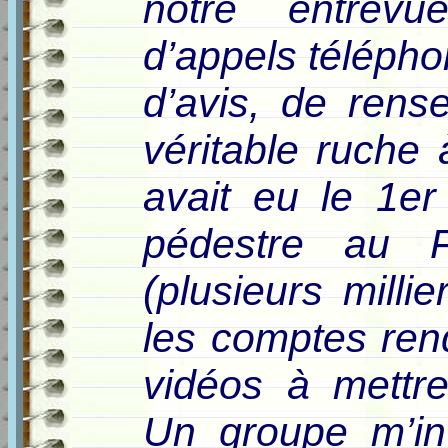
notre entrevu
d’appels téléph
d’avis, de rens
véritable ruche à
avait eu le 1e
pédestre au F
(plusieurs millie
les comptes ren
vidéos à mettr
Un groupe m’in