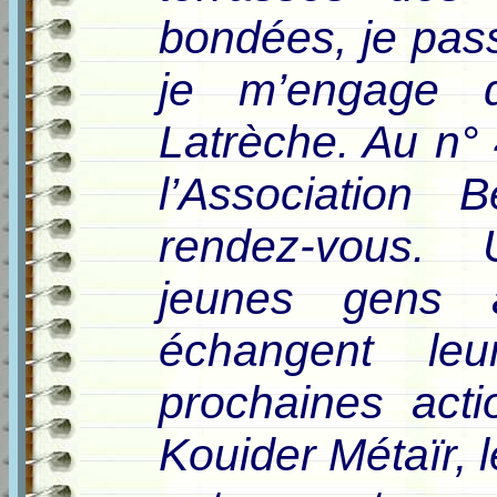
bondées, je pass
je m’engage d
Latrèche. Au n° 
l’Association 
rendez-vous.
jeunes gens a
échangent le
prochaines acti
Kouider Métaïr, l