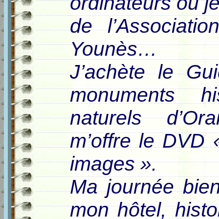
ordinateurs où je
de l’Associati
Younès…
J’achète le Gu
monuments his
naturels d’Or
m’offre le DVD
images ».
Ma journée bien
mon hôtel, hist