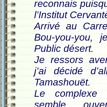
reconnais puisqu
l’Institut Cervant
Arrivé au Carr
Bou-you-you, j
Public désert.
Je ressors ave
j’ai décidé d’a
Tamashouët.
Le complexe s
semble ouve