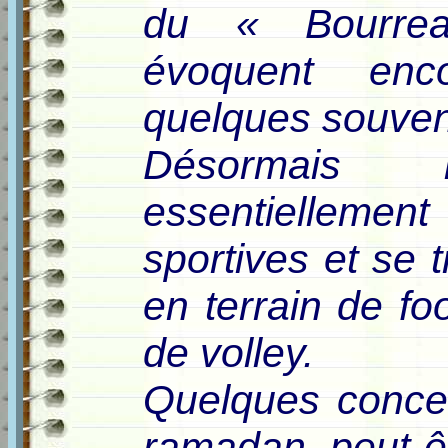
du « Bourre
évoquent enc
quelques souve
Désormais 
essentielleme
sportives et se 
en terrain de fo
de volley.
Quelques concer
ramadan, peut-ê